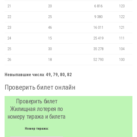
21
20
6 816
123
22
25
9 380
122
23
46
16 011
121
24
15
25 419
111
25
30
35 278
104
26
18
52 793
100
Невыпавшие числа
:
49, 79, 80, 82
Проверить билет онлайн
Проверить билет
Жилищная лотерея по
номеру тиража и билета
Номер тиража: