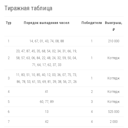
Тиражная таблица
Тур
Порядок выпадения чисел
Победители
Выигрыш,
₽
1
14, 67, 01, 43, 74, 08, 88
1
210 000
23, 47, 87, 45, 35, 68, 54, 02, 34, 31, 66, 19,
2
58, 57, 63, 06, 84, 22, 48, 24, 32, 59, 50, 04,
1
Коттедж
71, 64, 17, 62, 37, 33
11, 83, 51, 10, 85, 40, 12, 03, 36, 07, 75, 73,
3
1
Коттедж
86, 78, 53, 61, 55, 69, 81, 39, 38, 56, 21, 26
4
41
2
Коттедж
5
60, 77, 89
3
Коттедж
6
13
4
525 000
7
42
4
2 000