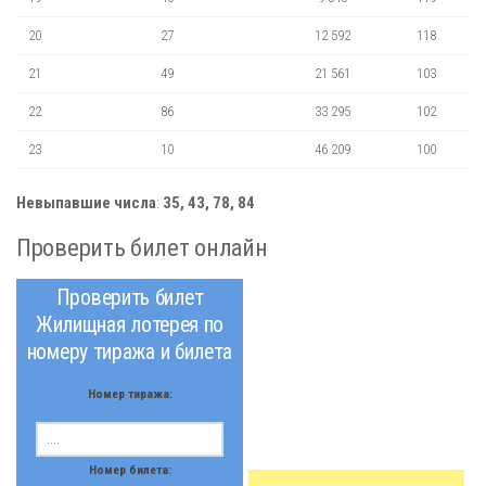
20
27
12 592
118
21
49
21 561
103
22
86
33 295
102
23
10
46 209
100
Невыпавшие числа
:
35, 43, 78, 84
Проверить билет онлайн
Проверить билет
Жилищная лотерея по
номеру тиража и билета
Номер тиража:
Номер билета: