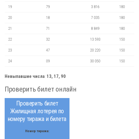
19
79
3 816
180
20
18
7 035
180
21
71
8 849
180
22
32
13 593
150
23
47
20 220
150
24
09
30 050
150
Невыпавшие числа
:
13, 17, 90
Проверить билет онлайн
Проверить билет
Жилищная лотерея по
номеру тиража и билета
Номер тиража: