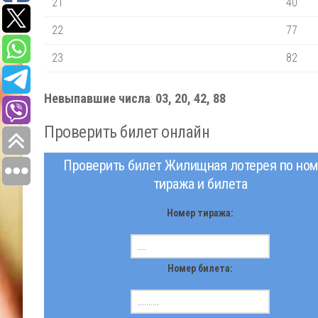
21
40
22
77
23
82
Невыпавшие числа
:
03, 20, 42, 88
Проверить билет онлайн
Проверить билет Жилищная лотерея по ном
тиража и билета
Номер тиража:
Номер билета: