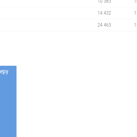
10 383
1
14 432
1
24 463
1
еру