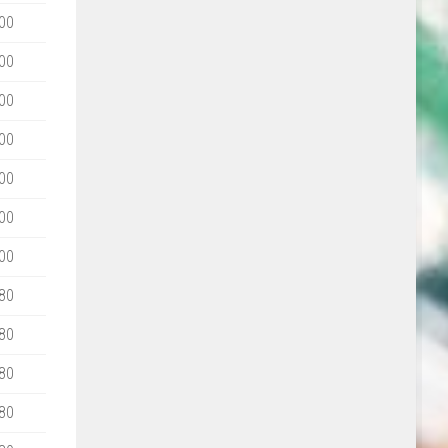
00
00
00
00
00
00
00
80
80
80
80