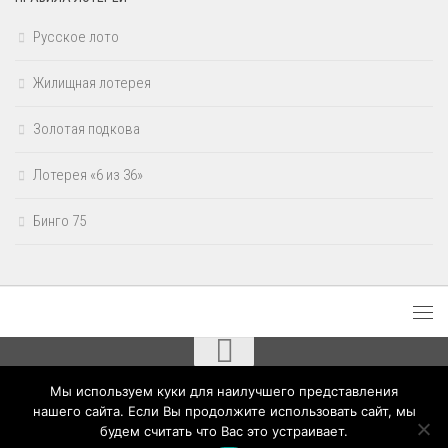
Русское лото
Жилищная лотерея
Золотая подкова
Лотерея «6 из 36»
Бинго 75
Мы используем куки для наилучшего представления
Результаты лотерей Столото © 2020 - 2026. Все права защищены.
нашего сайта. Если Вы продолжите использовать сайт, мы
будем считать что Вас это устраивает.