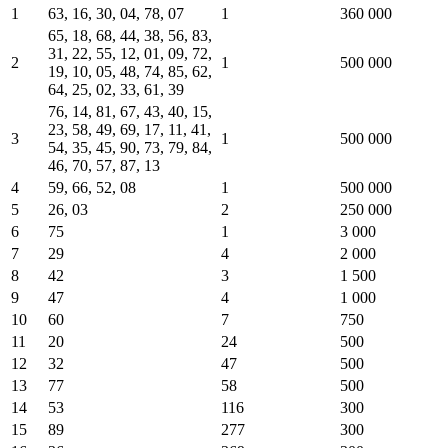
1
63, 16, 30, 04, 78, 07
1
360 000
65, 18, 68, 44, 38, 56, 83,
31, 22, 55, 12, 01, 09, 72,
2
1
500 000
19, 10, 05, 48, 74, 85, 62,
64, 25, 02, 33, 61, 39
76, 14, 81, 67, 43, 40, 15,
23, 58, 49, 69, 17, 11, 41,
3
1
500 000
54, 35, 45, 90, 73, 79, 84,
46, 70, 57, 87, 13
4
59, 66, 52, 08
1
500 000
5
26, 03
2
250 000
6
75
1
3 000
7
29
4
2 000
8
42
3
1 500
9
47
4
1 000
10
60
7
750
11
20
24
500
12
32
47
500
13
77
58
500
14
53
116
300
15
89
277
300