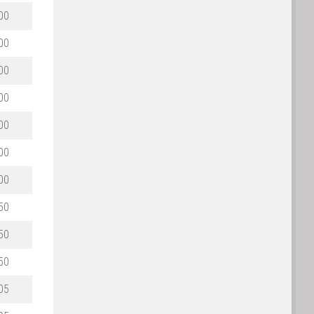
00
00
00
00
00
00
00
50
50
50
05