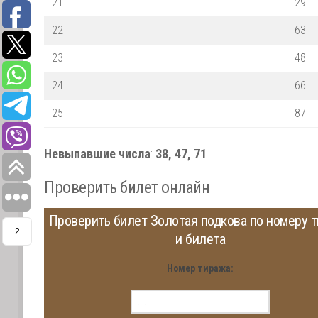
21
29
22
63
23
48
24
66
25
87
Невыпавшие числа
:
38, 47, 71
Проверить билет онлайн
Проверить билет Золотая подкова по номеру 
2
и билета
Номер тиража: