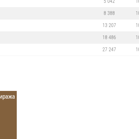
5 042
1
8 388
1
13 207
1
18 486
1
27 247
1
тиража