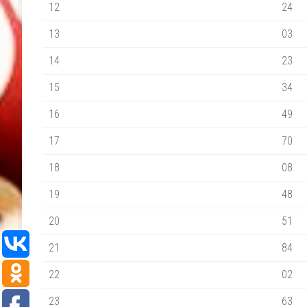
12
24
13
03
14
23
15
34
16
49
17
70
18
08
19
48
20
51
21
84
22
02
23
63