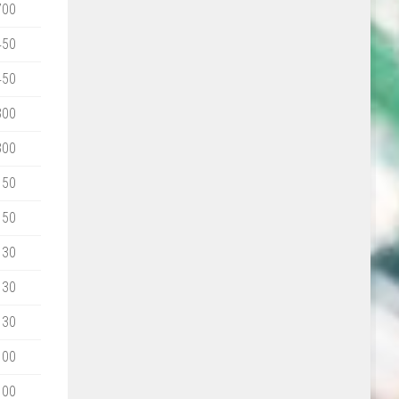
700
450
450
300
300
150
150
130
130
130
100
100