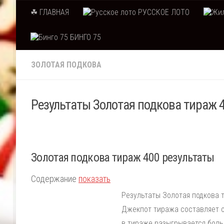
☘ ГЛАВНАЯ
РУССКОЕ ЛОТО
Skip to content
БИНГО 75
ЗОЛОТАЯ ПОДКОВА
Результаты Золотая подкова тираж 4
Золотая подкова тираж 400 результаты
Содержание
показать
Результаты Золотая подкова т
Джекпот тиража составляет от
в тираже разыгрывается боль