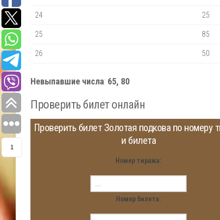
24
25
25
85
26
50
Невыпавшие числа
:
65, 80
Проверить билет онлайн
Проверить билет Золотая подкова по номеру 
и билета
1
Номер тиража:
Номер билета: