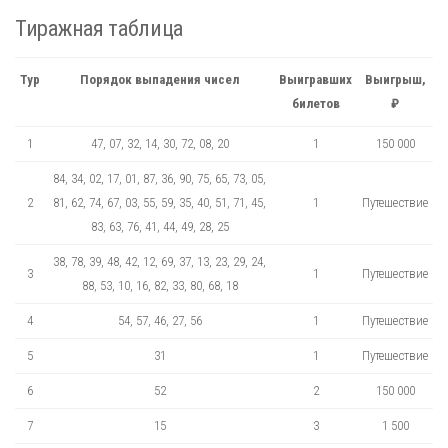
Тиражная таблица
Тур
Порядок выпадения чисел
Выигравших
Выигрыш,
билетов
₽
1
47, 07, 32, 14, 30, 72, 08, 20
1
150 000
84, 34, 02, 17, 01, 87, 36, 90, 75, 65, 73, 05,
2
81, 62, 74, 67, 03, 55, 59, 35, 40, 51, 71, 45,
1
Путешествие
83, 63, 76, 41, 44, 49, 28, 25
38, 78, 39, 48, 42, 12, 69, 37, 13, 23, 29, 24,
3
1
Путешествие
88, 53, 10, 16, 82, 33, 80, 68, 18
4
54, 57, 46, 27, 56
1
Путешествие
5
31
1
Путешествие
6
52
2
150 000
7
15
3
1 500