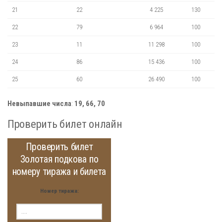
21
22
4 225
130
22
79
6 964
100
23
11
11 298
100
24
86
15 436
100
25
60
26 490
100
Невыпавшие числа
:
19, 66, 70
Проверить билет онлайн
Проверить билет
Золотая подкова по
номеру тиража и билета
Номер тиража: