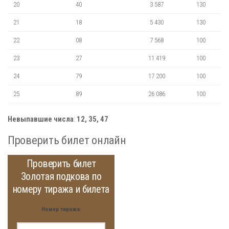
20
40
3 587
130
21
18
5 430
130
22
08
7 568
100
23
27
11 419
100
24
79
17 200
100
25
89
26 086
100
Невыпавшие числа
:
12, 35, 47
Проверить билет онлайн
Проверить билет
Золотая подкова по
номеру тиража и билета
Номер тиража: