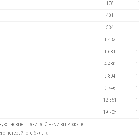
178
1
401
1
534
1
1 433
1
1 684
1
4 480
1
6 804
1
9 746
1
12 551
1
19 205
1
твуют новые правила. С ними вы можете
го лотерейного билета.