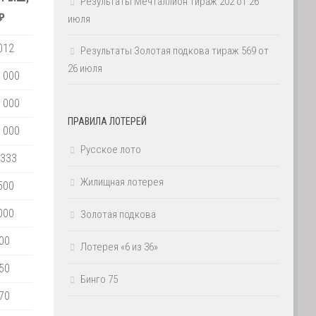
Результаты Мечталлион тираж 202 от 26
₽
июля
012
Результаты Золотая подкова тираж 569 от
26 июля
 000
 000
ПРАВИЛА ЛОТЕРЕЙ
 000
Русское лото
 333
Жилищная лотерея
500
000
Золотая подкова
00
Лотерея «6 из 36»
50
Бинго 75
70