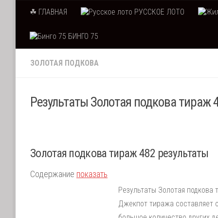
☘ ГЛАВНАЯ
РУССКОЕ ЛОТО
Skip to content
БИНГО 75
ЗОЛОТАЯ ПОДКОВА
Результаты Золотая подкова тираж 4
Золотая подкова тираж 482 результаты
Содержание
показать
Результаты Золотая подкова т
Джекпот тиража составляет о
большое количество других д