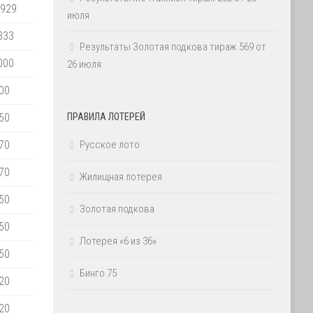
 929
июля
333
Результаты Золотая подкова тираж 569 от
000
26 июля
00
50
ПРАВИЛА ЛОТЕРЕЙ
70
Русское лото
70
Жилищная лотерея
50
Золотая подкова
50
Лотерея «6 из 36»
50
Бинго 75
20
20