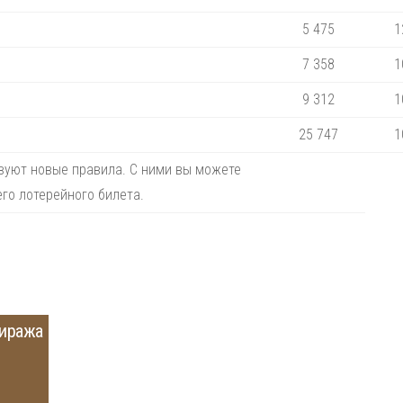
5 475
1
7 358
1
9 312
1
25 747
1
твуют новые правила. С ними вы можете
го лотерейного билета.
тиража