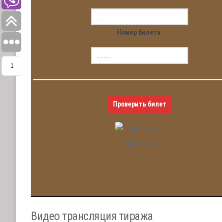
Номер билета:
1
Проверить билет
Видео трансляция тиража