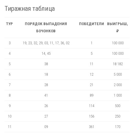
Тиражная таблица
ТУР
ПОРЯДОК ВЫПАДЕНИЯ
ПОБЕДИТЕЛИ
ВЫИГРЫШ,
БОЧОНКОВ
₽
3
19, 23, 32, 29, 03, 11, 17, 36, 02
1
100 000
4
14, 45
5
100 000
5
38
11
18 182
6
18
12
5 000
7
28
21
2 000
8
41
89
1 000
9
26
114
500
10
27
156
250
11
09
361
170