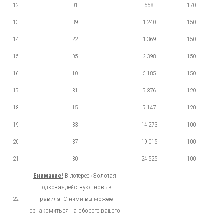
12
01
558
170
13
39
1 240
150
14
22
1 369
150
15
05
2 398
150
16
10
3 185
150
17
31
7 376
120
18
15
7 147
120
19
33
14 273
100
20
37
19 015
100
21
30
24 525
100
Внимание!
В лотерее «Золотая
подкова» действуют новые
22
правила. С ними вы можете
ознакомиться на обороте вашего