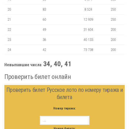
20
83
8 524
250
21
60
12 939
250
22
49
31 604
200
23
36
40 133
200
24
42
73 738
200
34, 40, 41
Невыпавшие числа
:
Проверить билет онлайн
Проверить билет Русское лото по номеру тиража и
билета
Номер тиража:
Номер билета: