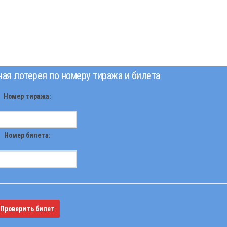
я лотерея по номеру тиража и билета
Номер тиража:
Номер билета:
Проверить билет