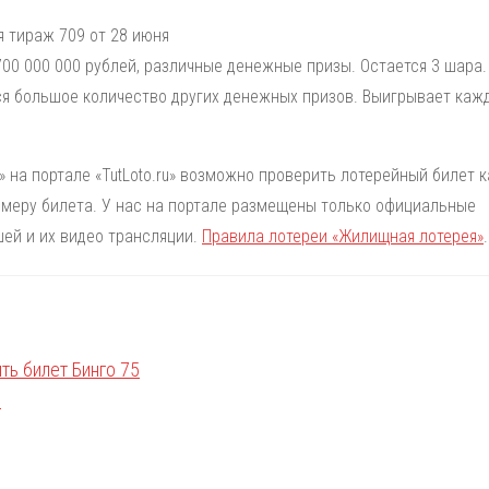
 тираж 709 от 28 июня
00 000 000 рублей, различные денежные призы. Остается 3 шара.
я большое количество других денежных призов. Выигрывает кажд
 на портале «TutLoto.ru» возможно проверить лотерейный билет к
номеру билета. У нас на портале размещены только официальные
ей и их видео трансляции.
Правила лотереи «Жилищная лотерея»
.