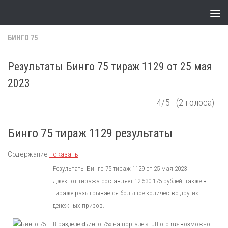
Skip to content
БИНГО 75
Результаты Бинго 75 тираж 1129 от 25 мая
2023
4/5 - (2 голоса)
Бинго 75 тираж 1129 результаты
Содержание
показать
Результаты Бинго 75 тираж 1129 от 25 мая 2023
Джекпот тиража составляет 12 530 175 рублей, также в
тираже разыгрывается большое количество других
денежных призов.
В разделе «Бинго 75» на портале «TutLoto.ru» возможно