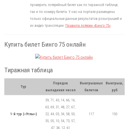
проверить лотерейный билет как по тиражной таблице,
так и по номеру билета. У нас на портале размещены
только официальные данные результатов розыгрышей и
их видео трансляции.
Правила лотереи «Бинго 75»
.
Купить билет Бинго 75 онлайн
Тиражная таблица
Порядок
Выигрышных
Выигрыш,
Тур
выпадения чисел
билетов
руб
39, 71, 43, 14, 66, 16,
63, 69, 31, 48, 27, 67,
1-й тур («Углы»)
22, 44, 03, 34, 58, 50,
117
150
35, 05, 10, 54, 73, 57,
47, 36, 12, 61