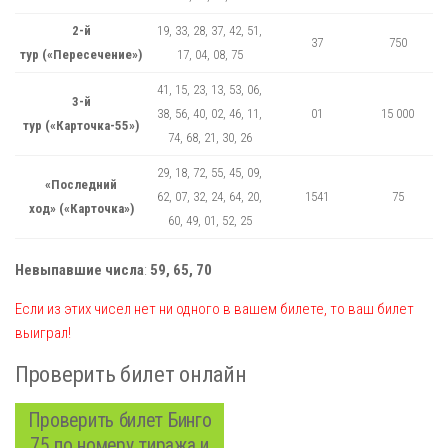
2-й
19, 33, 28, 37, 42, 51,
37
750
тур («Пересечение»)
17, 04, 08, 75
41, 15, 23, 13, 53, 06,
3-й
38, 56, 40, 02, 46, 11,
01
15 000
тур («Карточка-55»)
74, 68, 21, 30, 26
29, 18, 72, 55, 45, 09,
«Последний
62, 07, 32, 24, 64, 20,
1541
75
ход» («Карточка»)
60, 49, 01, 52, 25
Невыпавшие числа
:
59, 65, 70
Если из этих чисел нет ни одного в вашем билете, то ваш билет
выиграл!
Проверить билет онлайн
Проверить билет Бинго
75 по номеру тиража и