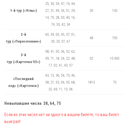
25, 30, 59, 47, 19, 44,
1-й тур («Углы»)
27, 31, 49, 26, 51, 29,
30
150
14, 70, 28, 03, 40, 16,
74, 33, 42, 34
2-й
60, 39, 05, 45, 37, 01,
48
750
тур («Пересечение»)
35, 20, 07, 67
08, 41, 50, 56, 52, 62,
3-й
09, 71, 18, 24, 22, 48,
02
15 000
тур («Карточка-55»)
17, 02, 61, 43, 57
63, 15, 36, 54, 73, 46,
«Последний
58, 21, 53, 04, 55, 68,
1813
75
ход» («Карточка»)
32, 69, 11, 13, 06
Невыпавшие числа
:
38, 64, 75
Если из этих чисел нет ни одного в вашем билете, то ваш билет
выиграл!