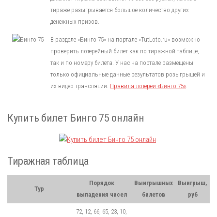
тираже разыгрывается большое количество других
денежных призов.
В разделе «Бинго 75» на портале «TutLoto.ru» возможно
проверить лотерейный билет как по тиражной таблице,
так и по номеру билета. У нас на портале размещены
только официальные данные результатов розыгрышей и
их видео трансляции.
Правила лотереи «Бинго 75»
.
Купить билет Бинго 75 онлайн
Тиражная таблица
Порядок
Выигрышных
Выигрыш,
Тур
выпадения чисел
билетов
руб
72, 12, 66, 65, 23, 10,