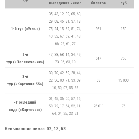
выпадения чисел
билетов
руб
35, 43, 12, 39, 05, 60,
29, 08, 46, 31, 37, 18,
1-й тур («Углы»)
75, 24, 15, 62, 51, 74,
961
150
40, 32, 67, 69, 41, 48,
66, 26, 61, 27
2-й
47, 38, 68, 14, 34, 49,
517
750
тур («Пересечение»)
73, 06, 63, 19
30, 70, 42, 59, 28, 44,
3-й
22, 56, 03, 71, 33, 09,
08
15 000
тур («Карточка-55»)
10, 50, 07, 55, 65
01, 45, 36, 20, 57, 16,
«Последний
58, 72, 17, 54, 52, 11,
25 011
75
ход» («Карточка»)
64, 04, 25, 23, 21
Невыпавшие числа
:
02, 13, 53