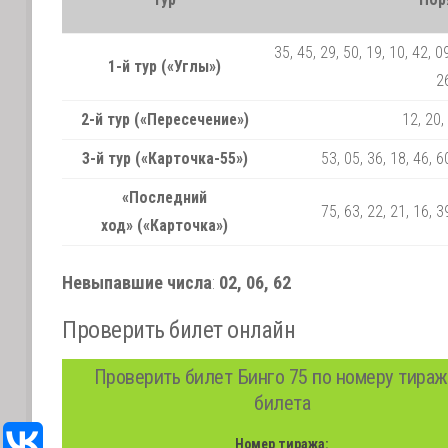
35, 45, 29, 50, 19, 10, 42, 09
1-й тур («Углы»)
26
2-й тур («Пересечение»)
12, 20,
3-й тур («Карточка-55»)
53, 05, 36, 18, 46, 6
«Последний
75, 63, 22, 21, 16, 3
ход» («Карточка»)
Невыпавшие числа
:
02, 06, 62
Проверить билет онлайн
Проверить билет Бинго 75 по номеру тираж
билета
Номер тиража: