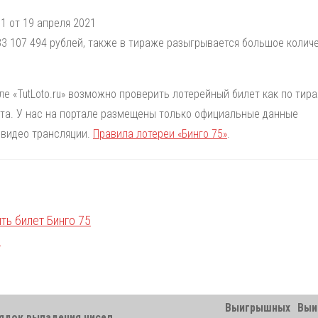
1 от 19 апреля 2021
3 107 494 рублей, также в тираже разыгрывается большое колич
але «TutLoto.ru» возможно проверить лотерейный билет как по тир
лета. У нас на портале размещены только официальные данные
 видео трансляции.
Правила лотереи «Бинго 75»
.
Выигрышных
Выи
ядок выпадения чисел