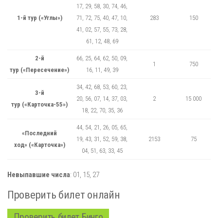
17, 29, 58, 30, 74, 46,
1-й тур («Углы»)
71, 72, 75, 40, 47, 10,
283
150
41, 02, 57, 55, 73, 28,
61, 12, 48, 69
2-й
66, 25, 64, 62, 50, 09,
1
750
тур («Пересечение»)
16, 11, 49, 39
34, 42, 68, 53, 60, 23,
3-й
20, 56, 07, 14, 37, 03,
2
15 000
тур («Карточка-55»)
18, 22, 70, 35, 36
44, 54, 21, 26, 05, 65,
«Последний
19, 43, 31, 52, 59, 38,
2153
75
ход» («Карточка»)
04, 51, 63, 33, 45
Невыпавшие числа
:
01,
15,
27
Проверить билет онлайн
Проверить билет Бинго