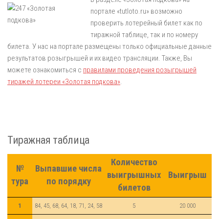
портале «tutloto.ru» возможно
проверить лотерейный билет как по
тиражной таблице, так и по номеру
билета. У нас на портале размещены только официальные данные
результатов розыгрышей и их видео трансляции. Также, Вы
можете ознакомиться с
правилами проведения розыгрышей
тиражей лотереи «Золотая подкова»
.
Тиражная таблица
Количество
№
Выпавшие числа
выигрышных
Выигрыш
тура
по порядку
билетов
1
84, 45, 68, 64, 18, 71, 24, 58
5
20 000