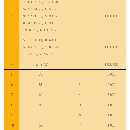
73, 83, 85, 48, 46, 43, 28,
59, 27, 44, 21, 06, 51, 31,
2
90, 52, 40, 53, 22, 33, 54,
1
1 000 000
05, 47, 13, 20, 08, 30, 11,
09, 16, 65, 87, 63, 29, 78
57, 17, 80, 14, 01, 60, 41,
3
55, 86, 03, 61, 76, 07, 35,
1
1 000 000
77, 67, 66, 26, 15
4
42, 19, 37
1
1 000 000
5
72
1
5 000
6
88
3
5 000
7
69
4
5 000
8
89
11
1 000
9
79
24
1 000
10
62
14
1 000