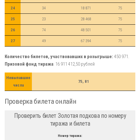
24
34
18 871
75
25
23
28 468
75
26
74
48 501
75
27
49
67 394
75
Количество билетов, участвовавших в розыгрыше:
450 971.
Призовой фонд тиража
: 16 911 412,50 рублей
Невыпавшие
75, 81
числа
Проверка билета онлайн
Проверить билет Золотая подкова по номеру
тиража и билета
Номер тиража: