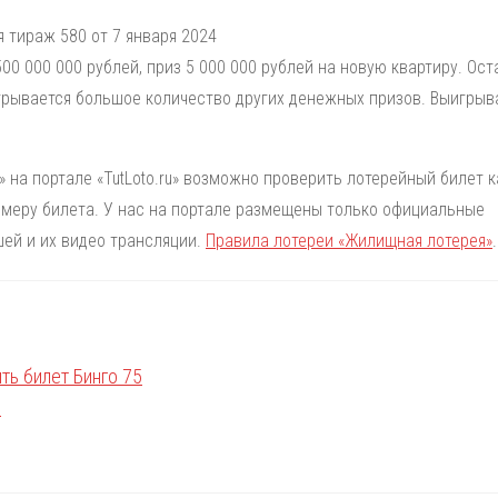
 тираж 580 от 7 января 2024
0 000 000 рублей, приз 5 000 000 рублей на новую квартиру. Ост
грывается большое количество других денежных призов. Выигрыв
 на портале «TutLoto.ru» возможно проверить лотерейный билет к
номеру билета. У нас на портале размещены только официальные
ей и их видео трансляции.
Правила лотереи «Жилищная лотерея»
.