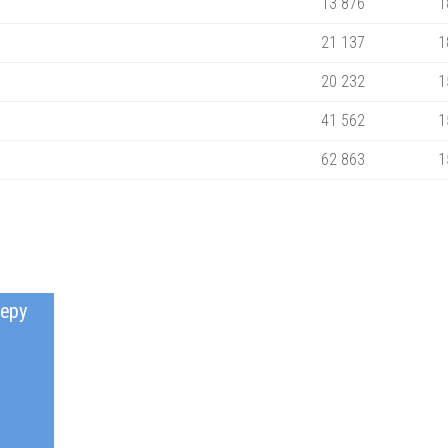
13 876
1
21 137
1
20 232
1
41 562
1
62 863
1
еру