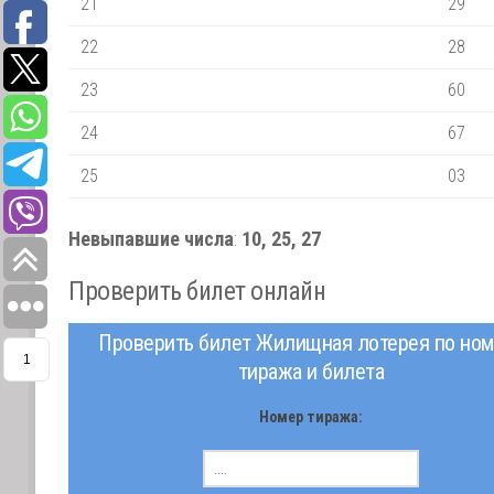
21
29
22
28
23
60
24
67
25
03
Невыпавшие числа
:
10, 25, 27
Проверить билет онлайн
Проверить билет Жилищная лотерея по ном
1
тиража и билета
Номер тиража: