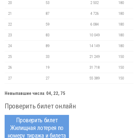
20
53
2 502
180
21
87
4 726
180
22
59
6 084
180
23
83
10 049
180
24
89
14 149
180
25
33
21 249
150
26
19
31 718
150
27
27
55 389
150
Невыпавшие числа
:
04, 22, 75
Проверить билет онлайн
Проверить билет
Жилищная лотерея по
номеру тиража и билета