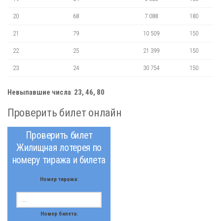
20
68
7 088
180
21
79
10 509
150
22
25
21 399
150
23
24
30 754
150
Невыпавшие числа
:
23, 46, 80
Проверить билет онлайн
Проверить билет
Жилищная лотерея по
номеру тиража и билета
Номер тиража:
Номер билета: