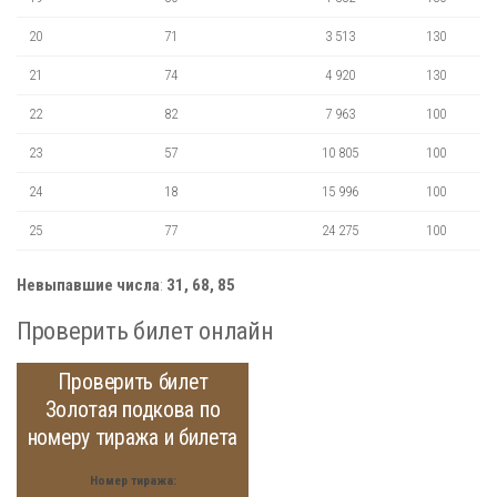
20
71
3 513
130
21
74
4 920
130
22
82
7 963
100
23
57
10 805
100
24
18
15 996
100
25
77
24 275
100
Невыпавшие числа
:
31, 68, 85
Проверить билет онлайн
Проверить билет
Золотая подкова по
номеру тиража и билета
Номер тиража: